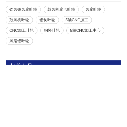
铝风锅风扇叶轮
鼓风机扇形叶轮
风扇叶轮
鼓风机叶轮
铝制叶轮
5轴CNC加工
CNC加工叶轮
钢坯叶轮
5轴CNC加工中心
风扇铝叶轮
相关产品