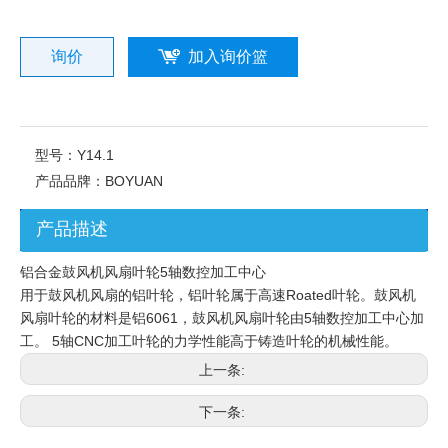
询价
加入询价篮
型号：
Y14.1
产品品牌：
BOYUAN
产品描述
铝合金鼓风机风扇叶轮5轴数控加工中心
用于鼓风机风扇的铝叶轮，铝叶轮属于高速Roated叶轮。鼓风机
风扇叶轮的材料是铝6061，鼓风机风扇叶轮由5轴数控加工中心加
工。 5轴CNC加工叶轮的力学性能高于铸造叶轮的机械性能。
上一条:
下一条: