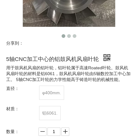
分享到：
5轴CNC加工中心的铝鼓风机风扇叶轮
用于鼓风机风扇的铝叶轮，铝叶轮属于高速Roated叶轮。鼓风机
风扇叶轮的材料是铝6061，鼓风机风扇叶轮由5轴数控加工中心加
工。 5轴CNC加工叶轮的力学性能高于铸造叶轮的机械性能。
直径：
φ400mm.
材质：
铝6061.
数量：