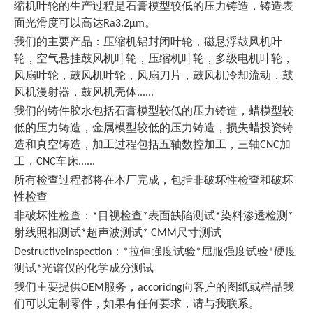
缩机叶轮的生产过程是石膏模型较低的压力铸造，铸造表
面光滑度可以高达Ra3.2μm。
我们的主要产品：
压缩机铝封闭叶轮，
磁悬浮鼓风机叶
轮，空气悬挂鼓风机叶轮，压缩机叶轮，多级电机叶轮，
风扇叶轮，鼓风机叶轮，风扇刀片，鼓风机冷却流动，鼓
风机漫射器，鼓风机壳体......
我们的铸件胶水包括石膏模型较低的压力铸造，蜡模型较
低的压力铸造，金属模型较低的压力铸造，损失蜡投资铸
造和真空铸造，加工过程包括五轴数控加工，三轴CNC加
工，CNC车床......
所有检查过程都将在本厂完成，包括非破坏性检查和破坏
性检查
非破坏性检查：*目视检查*表面缺陷测试*染料渗透检测*
射线照相测试*超声波测试* CMM尺寸测试
DestructiveInspection：*拉伸强度试验*屈服强度试验*硬度
测试*光谱仪的化学成分测试
我们主要提供OEM服务，accoridng向客户的图纸或样品我
们可以定制零件，如果有任何要求，请与我联系。