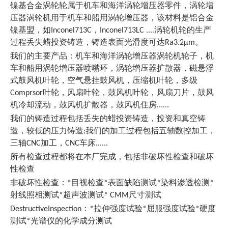
镍基合金涡轮轮属于机车和海洋涡轮增压器零件，涡轮增
压器涡轮机用于机车和船用涡轮增压器，该材料是铝合金
镍基盟，如Inconel713C，Inconel713LC ....涡轮机轮的生产
过程丢失蜡投资铸造，铸造表面光滑度可达Ra3.2μm。
我们的主要产品：机车和海洋涡轮增压器涡轮机轮子，机
车和船用涡轮增压器喷嘴环，涡轮增压器扩散器，磁悬浮
式鼓风机叶轮，空气悬挂鼓风机，压缩机叶轮，多级
Comprsor叶轮，风扇叶轮，鼓风机叶轮，风扇刀片，鼓风
机冷却流动，鼓风机扩散器，鼓风机住房......
我们的铸造过程包括丢失的蜡投资铸造，投资和真空铸
造，较低的压力铸造;我们的加工过程包括五轴数控加工，
三轴CNC加工，CNC车床......
所有检查过程都将在本厂完成，包括非破坏性检查和破坏
性检查
非破坏性检查：*目视检查*表面缺陷测试*染料渗透检测*
射线照相测试*超声波测试* CMM尺寸测试
DestructiveInspection：*拉伸强度试验*屈服强度试验*硬度
测试*光谱仪的化学成分测试