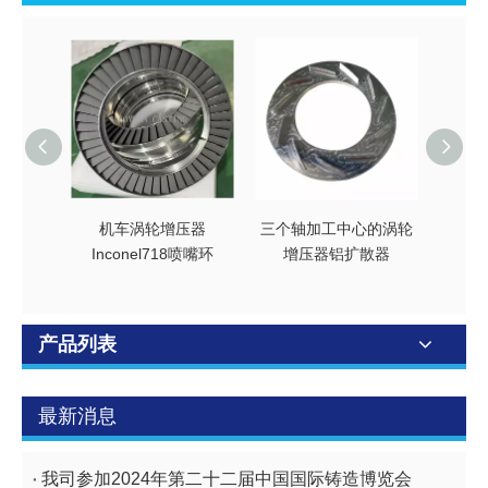
机车涡轮增压器
三个轴加工中心的涡轮
机车
Inconel718喷嘴环
增压器铝扩散器
铝压
C
产品列表
最新消息
我司参加2024年第二十二届中国国际铸造博览会